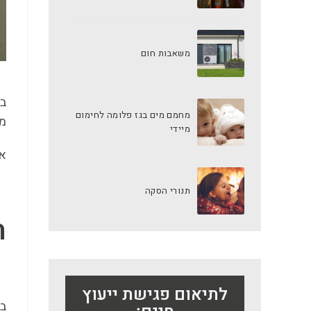
משאבות חום
בכ
מחמם מים בגז פלומה לחימום
מק
מיידי
אח
תנורי הסקה
ה
לתיאום פגישת ייעוץ
בב