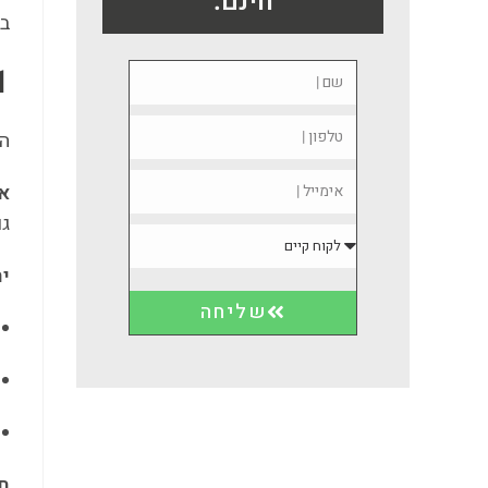
חינם:
בי
1. דוד
הפ
אי
גו
ית
שליחה
ח