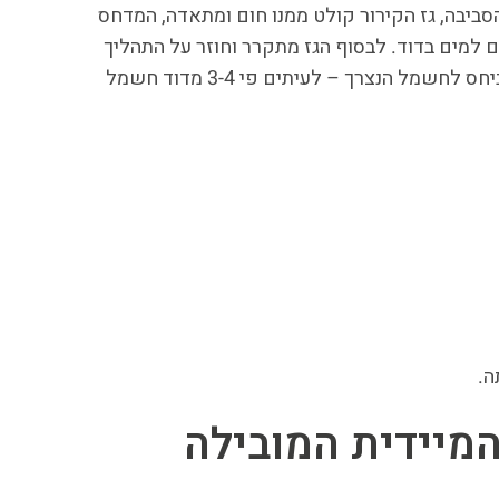
סביבה, גז הקירור קולט ממנו חום ומתאדה, המדחס
 למים בדוד. לבסוף הגז מתקרר וחוזר על התהליך
שוב ושוב. בזכות המחזור הזה מתקבלת תפוקת חום גבוהה מאוד ביחס לחשמל הנצרך – לעיתים פי 3-4 מדוד חשמל
ה.
המיידית המובילה