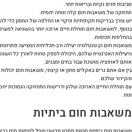
סביבות פנים נקיות ובריאות יותר.
תחזוקה של משאבות חום קלה ונוחה יחסית.
יש צורך בבדיקות תקופתיות וניקוי או החלפה של המסנן כדי להב
בנוסף, למשאבות חום תוחלת חיים ארוכה יותר בהשוואה למערכו
בהחלפות תכופות.
משאבות חום הן טכנולוגיה יעילה ורב-תכליתית המציעה פתרונות 
היעילות האנרגטית שלהם, היכולת לספק נוחות לאורך כל השנה 
אותם לאופציה מושכת עבור בתים ומבנים.
בין אם אתם גרים באקלים מתון או קיצוני, משאבות חום יכולות 
והקירור שלכם.
עם תוחלת החיים הארוכה שלהן ודרישות התחזוקה הנמוכות יחס
ונוח.
משאבות חום ביתיות
משאבות חום ביתיות מהוות פתרון חדשני ויעיל לחימום מים בבי