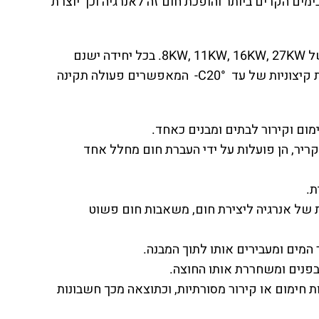
מים הקרים ביותר והופכת חום זה לאנרגיה וכך יוצרת
משאבות חום בעלות יחידה חיצונית ופנימית מגיעות בהספקים של 8KW, 11KW, 16KW, 27KW. בכל יחידה ישנם
גופי חימום חשמליים בהספק 9KW המיועדים לגיבוי טמפרטורות קיצוניות של עד C20°- המאפשרים פעולה תקינה
ום וקירור לבתים ומבנים כאחד.
 קריר, הן פועלות על ידי העברת חום מחלל אחד
ת.
 של אנרגיה ליצירת חום, משאבות חום פשוט
המים ומעבירים אותו לתוך המבנה.
פנים ומשחררת אותו החוצה.
חימום או קירור מסורתיות, וכתוצאה מכך חשבונות