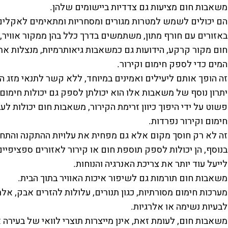
משאבות חום מציעות גם צדדיות ביישומים שלהן.
הם יכולים לשמש למטרות מגורים ומסחריות ומתאימים לאקלים 
באזורים עם חורף מתון, משתמשים בדרך כלל בהן ממקור אוויר, 
חום מקור קרקע, הידועות גם כמשאבות גיאותרמיות, מנצלות א
המים כדי לספק חימום וקירור.
זה הופך אותם ליעילים ואמינים במיוחד, ללא קשר לתנאי מזג האו
יתרון נוסף של משאבות אלו הוא יכולתן לספק גם יכולות חימום 
פשוט על ידי היפוך כיוון זרימת הקירור, משאבות חום יכולות לעב
חימום וקירור נפרדות.
זה לא רק חוסך מקום אלא גם מפחית את עלויות ההתקנה והתחז
בנוסף, הן יכולות לספק תוספת חום או קירור לאזורים ספציפיי
לייעל עוד יותר את צריכת האנרגיה והנוחות.
משאבות חום תורמות גם לשיפור איכות האוויר בתוך הבית.
מערכות חימום מסורתיות, כגון תנורים, עלולות להזרים אבק, אל
לבעיות נשימה או אלרגיות.
משאבות חום, לעומת זאת, אינן מייצרות תוצרי לוואי של בעירה א