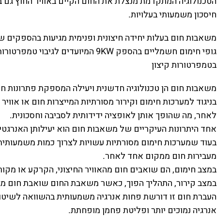
הטכנולוגיה המתקדמת מנצלת את החום הקיים באוויר החוץ גם בי
חיסכון משמעותי בעלויות.
בטמפרטורות קיצון
משאבות חום הן טכנולוגיה חדשנית ויעילה המספקת פתרונות חימ
בניגוד למערכות חימום וקירור מסורתיות המייצרות חום או אוויר
לאחר, מה שהופך אותן לאופציה ידידותית לסביבה וחסכונית.
אחד היתרונות העיקריים של משאבות חום הוא יעילותן האנרגטי
בעוד שמערכות חימום מסורתיות עשויות לצרוך כמות משמעותית
מעבירות חום ממקום אחד לאחר.
במצב חימום, הם שואבים חום מהאוויר החיצוני, הקרקע או מקור 
במצב קירור, התהליך הפוך, כאשר משאבת החום שואבת חום מב
העברת חום זו דורשת פחות אנרגיה משמעותית בהשוואה לשיטות 
אנרגיה נמוכים יותר ופליטת פחמן מופחתת.