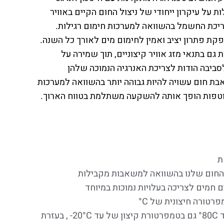
 על עיקרון ייחודי של ניצול החום הקיים באוויר
 והעברתו למים, תהליך המאפשר חיסכון של עד 70% בצריכת החשמל בהשוואה למערכות חימום רגילות.
ת פתרון יציב ואמין לחימום מים לאורך כל השנה.
גם בתנאי מזג אוויר קיצוניים, תוך שמירה על
סביבה הודות לצריכת האנרגיה הנמוכה שלהן
 חום עשויה להיות גבוהה יותר בהשוואה למערכות
שוטפות הופך אותה להשקעה משתלמת בטווח הארוך.
ת
ת החום שלנו בהשוואה למשאבות מקבילות
חמים לצריכה בעלויות נמוכות במיוחד
רטורה חיצונית של C°
פתרון לתנאים קיצוניים - אספקת מים חמים בטמפרטורות עד °80C גם בטמפרטורת קיצון של עד 20°C- , בעזרת