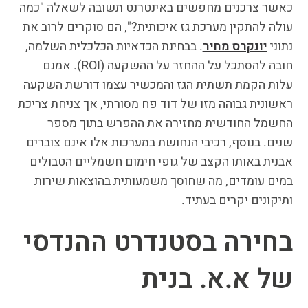
כאשר צרכנים מחפשים באינטרנט תשובה לשאלה "כמה
עולה להתקין מערכת גז איכותית?", הם סוקרים לרוב את
נתוני
יונקרס מחיר
. בבחינת הכדאיות הכלכלית השלמה,
חובה להסתכל על ההחזר על ההשקעה (ROI). אמנם
עלות הקמת תשתית הגז והמכשיר עצמו דורשת השקעה
ראשונית גבוהה מזו של דוד פח מסורתי, אך צניחת צריכת
החשמל החודשית מחזירה את ההפרש בתוך מספר
שנים. בנוסף, רכיבי הנחושת במערכות אלו אינם צוברים
אבנית באותו הקצב של גופי חימום חשמליים הטבולים
במים עומדים, מה שחוסך משמעותית בהוצאות שירות
ותיקונים יקרים בעתיד.
בחירה בסטנדרט ההנדסי
של א.א. בנית