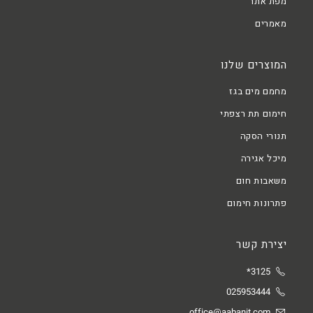
מפת אתר
מאמרים
המוצרים שלנו
מחמם מים בגז
חימום תת רצפתי
תנורי הסקה
מיכל אגירה
משאבות חום
פתרונות חימום
יצירת קשר
3125*
025953444
office@aabanit.com