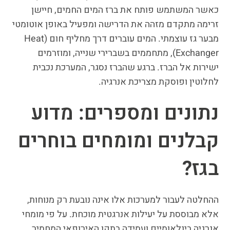
כאשר המשתמש פותח את ברז המים החמים, חיישן
זרימה מתקדם מזהה את הדרישה ומפעיל באופן אוטומטי
מבער גז עוצמתי. המים עוברים דרך מחליף חום (Heat
Exchanger), מתחממים בשברירי שנייה, ומוזרמים
ישירות אל הברז. ברגע שהברז נסגר, המערכת נכבית
לחלוטין ופוסקת מצריכת אנרגיה.
נתונים ומספרים: מדוע
קבלנים ומומחים בוחרים
בגז?
ההחלטה לעבור למערכות אלו אינה נובעת רק מנוחות,
אלא מבוססת על יעילות אנרגטית מוכחת. על פי מומחי
אנרגיה בינלאומיים ועמידה בתקן האירופאי המחמיר