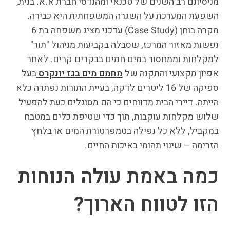
מניסיונם רב השנים של טכנאי ומהנדסי חברת א.א. בנית,
השפעת המערכת על השגרה המשפחתית היא כבירה.
מקרה בוחן (Case Study) עדכני מציג משפחה בת 6
נפשות מאזור המרכז, שסבלה בקביעות מניהול "תור"
למקלחות וממחסור במים חמים בבקרים קרים. לאחר
אפיון מקצועי והתקנה של
מחמם מים בגז יונקרס
בעל
ספיקה של 16 ליטרים לדקה, בעיית התורות נפתרה כלא
הייתה. דיירי הבית מדווחים כי הם מסוגלים כעת להפעיל
שלוש מקלחות עוקבות, תוך כדי שטיפת כלים במטבח
במקביל, ללא כל נפילה בטמפרטורת המים או בלחץ
הזרימה – שינוי תהומי באיכות החיים.
כמה באמת עולה הנוחות
הזו לטווח הארוך?