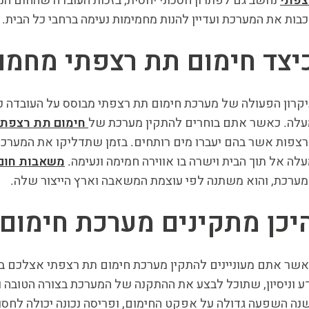
צפתי
נחשב גם לפתרון חסכוני יחסית, בזכות העובדה שהחום הנ
בות את המערכת ועדיין להנות מחמימות נעימה ברחבי כל הבית.
יצד חימום תת רצפתי מחמם
קרון הפעולה של מערכת חימום תת רצפתי מבוסס על העובדה כי 
לה. כאשר אתם בוחרים להתקין מערכת של
חימום תת רצפתי
צפות אשר בהם יעברו מים רותחים. בזמן שתדליקו את המערכת
לה אל תוך הבית וישרה בו אווירה חמימה ונעימה.
משאבות חום
ערכת, והוא משתנה לפי עוצמת המשאבה וארץ הייצור שלה.
יכן מתקינים מערכת חימום
שר אתם מעוניינים להתקין מערכת חימום תת רצפתי אצלכם ב
ע וניסיון, שתוכל לבצע את ההתקנה של המערכת בצורה הטובה וה
נה השפעה גדולה על אפקט החימום, ופריסה נכונה יכולה לחסו