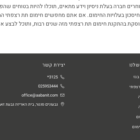
חרים חברה בעלת ניסיון וידע מתאים, תוכלו להיות בטוחים שה
יסכון בעלויות החימום. אם אתם מחפשים חימום תת רצפתי ה
סקת בהתקנת חימום תת רצפתי מזה שנים רבות, ותוכל לבצע את 
שלנו
יצירת קשר
בגז
3125*
025953444
רצפתי
office@aabanit.com
גבעונים סנטר, בית האריזה גבעת זאב
ם
מום