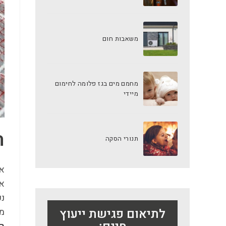
משאבות חום
מחמם מים בגז פלומה לחימום
מיידי
ח
תנורי הסקה
אח
אמ
נע
לתיאום פגישת ייעוץ
מא