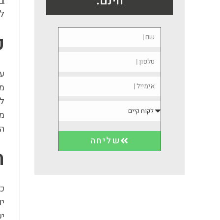
חינם:
ר
לכ
כ
עי
מע
לר
מע
המ
שליחה
ה
כא
יד
יש